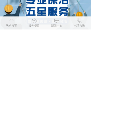
ꀇ
ꁦ
ꁳ
ꂅ
网站首页
服务项目
新闻中心
电话咨询
前一个：
无
ꄴ
后一个：
无
ꄲ
联系我们
——
全国服务热线：15024301585
手机号码：15024301585
邮箱：3178167116@qq.com